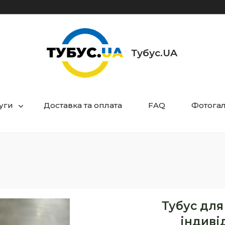
Тубус.UA
уги
Доставка та оплата
FAQ
Фотога
Тубус для
індиві