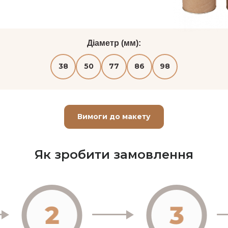
Діаметр (мм):
38
50
77
86
98
Вимоги до макету
Як зробити замовлення