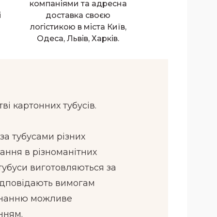
компаніями та адресна
і
доставка своєю
логістикою в міста Київ,
Одеса, Львів, Харків.
ві картонних тубусів.
за тубусами різних
тання в різноманітних
 тубуси виготовляються за
ідповідають вимогам
днанню можливе
нням.