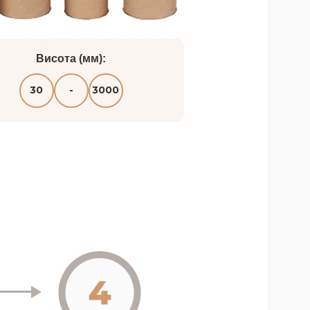
Висота (мм):
30
-
3000