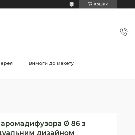
Кошик
лерея
Вимоги до макету
 аромадифузора Ø 86 з
дуальним дизайном