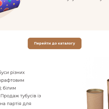
Перейти до каталогу
уси різних
: крафтовим
; білим
 Продаж тубусів із
на партія для