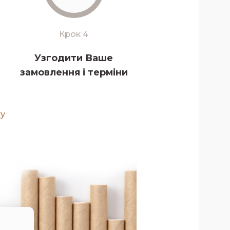
Крок 4
Узгодити Ваше
замовлення і терміни
ту
и