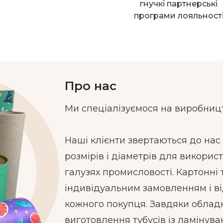
гнучкі партнерські
програми лояльност
Про нас
Ми спеціалізуємося на виробницт
Наші клієнти звертаються до нас 
розмірів і діаметрів для викорис
галузях промисловості. Картонні
індивідуальним замовленням і в
кожного покупця. Завдяки обла
виготовлення тубусів із ламінува