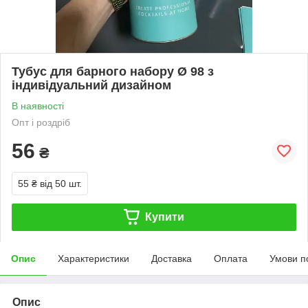
Тубус для барного набору Ø 98 з
індивідуальний дизайном
В наявності
Опт і роздріб
56
₴
55 ₴
від 50 шт.
Купити
Опис
Характеристики
Доставка
Оплата
Умови п
Опис