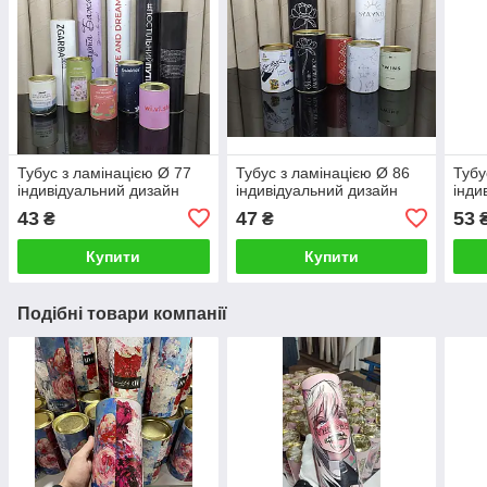
Тубус з ламінацією Ø 77
Тубус з ламінацією Ø 86
Тубу
індивідуальний дизайн
індивідуальний дизайн
інди
43
47
53
₴
₴
Купити
Купити
Подібні товари компанії