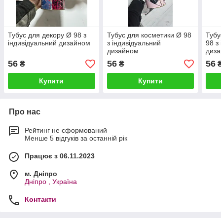
Тубус для декору Ø 98 з
Тубус для косметики Ø 98
Тубу
індивідуальний дизайном
з індивідуальний
98 з
дизайном
диз
56
56
56
₴
₴
Купити
Купити
Про нас
Рейтинг не сформований
Менше 5 відгуків за останній рік
Працює з 06.11.2023
м. Дніпро
Дніпро , Україна
Контакти